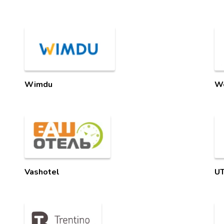
Wimdu
W
Vashotel
UT