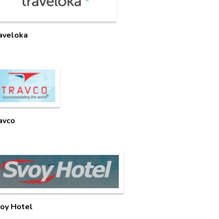
aveloka
avco
oy Hotel