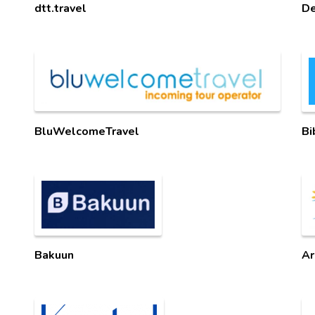
dtt.travel
De
BluWelcomeTravel
Bi
Bakuun
Ar