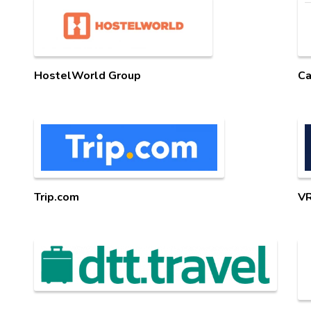
HostelWorld Group
Ca
Trip.com
V