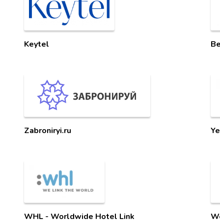
Keytel
Be
Zabroniryi.ru
Ye
WHL - Worldwide Hotel Link
W